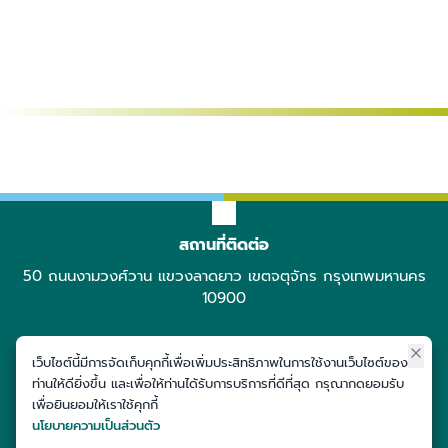
กายวิภาคศาสตร์
เวชศาสตร์คลินิกสัตว์ใหญ่
สรีรวิทยา
เวชศาสตร์และทรัพยากรการ
เภสัชวิทยา
สัตวแพทยสาธารณสุข
พยาธิวิทยา
ปรสิตวิทยา
ภูมิคุ้มกัน
เวชศาสตร์คลินิกสัตว์เลี้ยง
และสัตว์ป่า
ผลิตสัตว์
ศาสตร์
สถานที่ติดต่อ
50 ถนนงามวงศ์วาน แขวงลาดยาว เขตจตุจักร กรุงเทพมหานคร
10900
เว็บไซต์นี้มีการจัดเก็บคุกกี้เพื่อเพิ่มประสิทธิภาพในการใช้งานเว็บไซต์ของ
ติดต่อได้ที่
ท่านให้ดียิ่งขึ้น และเพื่อให้ท่านได้รับการบริการที่ดีที่สุด กรุณากดยอมรับ
02-797-1900
เพื่อยินยอมให้เราใช้คุกกี้
นโยบายความเป็นส่วนตัว