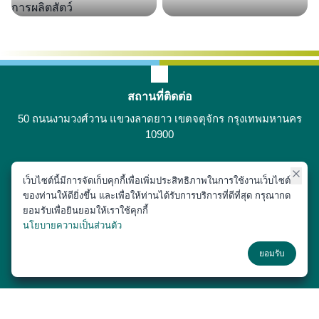
สถานที่ติดต่อ
50 ถนนงามวงศ์วาน แขวงลาดยาว เขตจตุจักร กรุงเทพมหานคร
10900
เว็บไซต์นี้มีการจัดเก็บคุกกี้เพื่อเพิ่มประสิทธิภาพในการใช้งานเว็บไซต์
ติดต่อได้ที่
ของท่านให้ดียิ่งขึ้น และเพื่อให้ท่านได้รับการบริการที่ดีที่สุด กรุณากด
02-797-1900
ยอมรับเพื่อยินยอมให้เราใช้คุกกี้
นโยบายความเป็นส่วนตัว
ช่องทางโซเชียล
ยอมรับ
Copyright © 2018 หน่วยประชาสัมพันธ์ สำนักงานเลขานุการ คณะสัตว
แพทยศาสตร์ มหาวิทยาลัยเกษตรศาสตร์