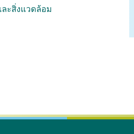
 และสิ่งแวดล้อม
จุลชีววิทยาและวิทยา
สรีรวิทยา
เภสัชวิทยา
ภูมิคุ้มกัน
เวชศาสตร์คลินิกสัตว์เลี
วแพทยสาธารณสุขศาสตร์