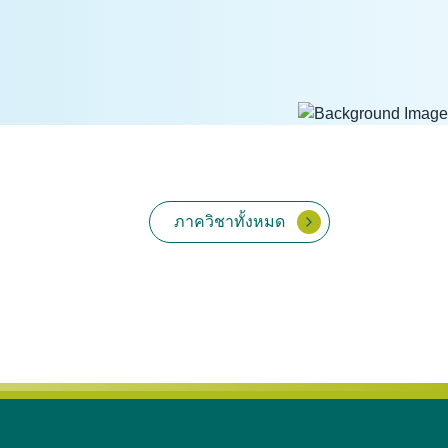
ภาควิชาทั้งหมด
เวชศาสตร์คลินิกสัตว์ใหญ่
พยาธิวิทยา
้ยง
และสัตว์ป่า