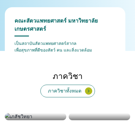
คณะสัตวแพทยศาสตร์ มหาวิทยาลัย
เกษตรศาสตร์
เป็นสถาบันสัตวแพทยศาสตร์สากล
เพื่อสุขภาพที่ดีของสัตว์ คน และสิ่งแวดล้อม
ภาควิชา
ภาควิชาทั้งหมด
กายวิภาคศาสตร์
สรีรวิทยา
จุลชีววิทยาและวิทยา
เวชศาสตร์คลินิกสัตว์ใหญ่
เวชศาสตร์และทรัพยากร
เภสัชวิทยา
สัตวแพทยสาธารณสุข
พยาธิวิทยา
ปรสิตวิทยา
ภูมิคุ้มกัน
เวชศาสตร์คลินิกสัตว์เลี้ยง
และสัตว์ป่า
การผลิตสัตว์
ศาสตร์