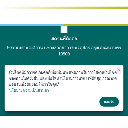
สถานที่ติดต่อ
50 ถนนงามวงศ์วาน แขวงลาดยาว เขตจตุจักร กรุงเทพมหานคร
10900
เว็บไซต์นี้มีการจัดเก็บคุกกี้เพื่อเพิ่มประสิทธิภาพในการใช้งานเว็บไซต์
ติดต่อได้ที่
ของท่านให้ดียิ่งขึ้น และเพื่อให้ท่านได้รับการบริการที่ดีที่สุด กรุณากด
02-797-1900
ยอมรับเพื่อยินยอมให้เราใช้คุกกี้
นโยบายความเป็นส่วนตัว
ช่องทางโซเชียล
ยอมรับ
Copyright © 2018 หน่วยประชาสัมพันธ์ สำนักงานเลขานุการ คณะสัตว
แพทยศาสตร์ มหาวิทยาลัยเกษตรศาสตร์