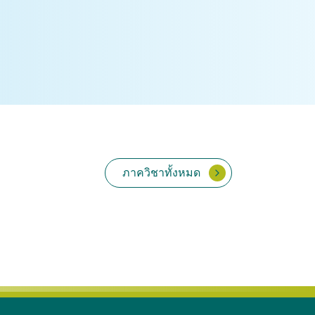
ภาควิชาทั้งหมด
เวชศาสตร์คลินิกสัตว์ใหญ่
พยาธิวิทยา
้ยง
และสัตว์ป่า