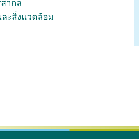
์สากล
 และสิ่งแวดล้อม
จุลชีววิทยาและวิทยา
สรีรวิทยา
เภสัชวิทยา
ภูมิคุ้มกัน
เวชศาสตร์คลินิกสัตว์เลี
วแพทยสาธารณสุขศาสตร์