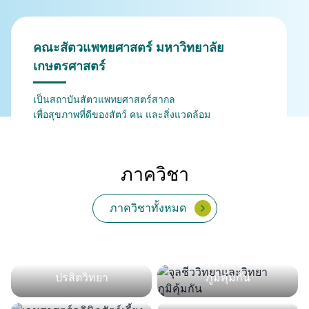
คณะสัตวแพทยศาสตร์ มหาวิทยาลัย
เกษตรศาสตร์
เป็นสถาบันสัตวแพทยศาสตร์สากล
เพื่อสุขภาพที่ดีของสัตว์ คน และสิ่งแวดล้อม
ภาควิชา
ภาควิชาทั้งหมด
กายวิภาคศาสตร์
สรีรวิทยา
เภสัชวิทยา
พยาธิวิทยา
จุลชีววิทยาและวิทยา
ปรสิตวิทยา
ภูมิคุ้มกัน
เวชศาสตร์คลินิกสัตว์ใหญ่
เวชศาสตร์และทรัพยากร
สัตวแพทยสาธารณสุข
เวชศาสตร์คลินิกสัตว์เลี้ยง
และสัตว์ป่า
การผลิตสัตว์
ศาสตร์