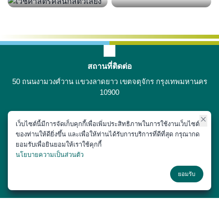
สถานที่ติดต่อ
50 ถนนงามวงศ์วาน แขวงลาดยาว เขตจตุจักร กรุงเทพมหานคร
10900
เว็บไซต์นี้มีการจัดเก็บคุกกี้เพื่อเพิ่มประสิทธิภาพในการใช้งานเว็บไซต์
ติดต่อได้ที่
ของท่านให้ดียิ่งขึ้น และเพื่อให้ท่านได้รับการบริการที่ดีที่สุด กรุณากด
02-797-1900
ยอมรับเพื่อยินยอมให้เราใช้คุกกี้
นโยบายความเป็นส่วนตัว
ช่องทางโซเชียล
ยอมรับ
Copyright © 2018 หน่วยประชาสัมพันธ์ สำนักงานเลขานุการ คณะสัตว
แพทยศาสตร์ มหาวิทยาลัยเกษตรศาสตร์