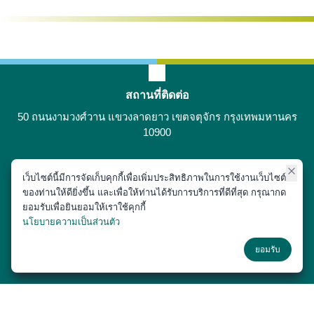
สถานที่ติดต่อ
50 ถนนงามวงศ์วาน แขวงลาดยาว เขตจตุจักร กรุงเทพมหานคร
10900
เว็บไซต์นี้มีการจัดเก็บคุกกี้เพื่อเพิ่มประสิทธิภาพในการใช้งานเว็บไซต์
ติดต่อได้ที่
ของท่านให้ดียิ่งขึ้น และเพื่อให้ท่านได้รับการบริการที่ดีที่สุด กรุณากด
02-797-1900
ยอมรับเพื่อยินยอมให้เราใช้คุกกี้
นโยบายความเป็นส่วนตัว
ช่องทางโซเชียล
ยอมรับ
Copyright © 2018 หน่วยประชาสัมพันธ์ สำนักงานเลขานุการ คณะสัตว
แพทยศาสตร์ มหาวิทยาลัยเกษตรศาสตร์