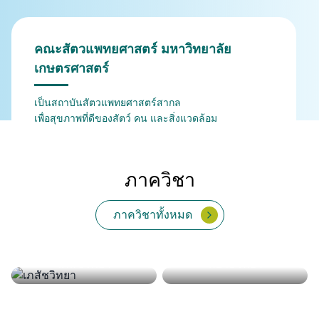
คณะสัตวแพทยศาสตร์ มหาวิทยาลัย
เกษตรศาสตร์
เป็นสถาบันสัตวแพทยศาสตร์สากล
เพื่อสุขภาพที่ดีของสัตว์ คน และสิ่งแวดล้อม
ภาควิชา
ภาควิชาทั้งหมด
กายวิภาคศาสตร์
สรีรวิทยา
จุลชีววิทยาและวิทยา
เวชศาสตร์คลินิกสัตว์ใหญ่
เวชศาสตร์และทรัพยากร
เภสัชวิทยา
สัตวแพทยสาธารณสุข
พยาธิวิทยา
ปรสิตวิทยา
ภูมิคุ้มกัน
เวชศาสตร์คลินิกสัตว์เลี้ยง
และสัตว์ป่า
การผลิตสัตว์
ศาสตร์