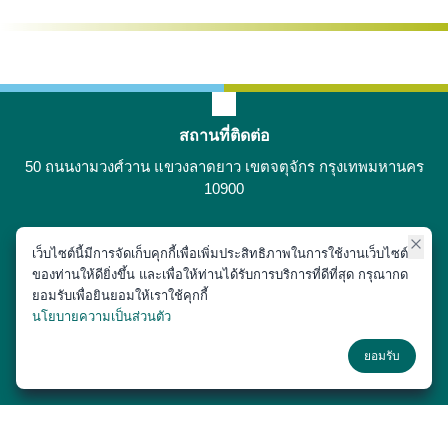
สถานที่ติดต่อ
50 ถนนงามวงศ์วาน แขวงลาดยาว เขตจตุจักร กรุงเทพมหานคร
10900
เว็บไซต์นี้มีการจัดเก็บคุกกี้เพื่อเพิ่มประสิทธิภาพในการใช้งานเว็บไซต์
ติดต่อได้ที่
ของท่านให้ดียิ่งขึ้น และเพื่อให้ท่านได้รับการบริการที่ดีที่สุด กรุณากด
02-797-1900
ยอมรับเพื่อยินยอมให้เราใช้คุกกี้
นโยบายความเป็นส่วนตัว
ช่องทางโซเชียล
ยอมรับ
Copyright © 2018 หน่วยประชาสัมพันธ์ สำนักงานเลขานุการ คณะสัตว
แพทยศาสตร์ มหาวิทยาลัยเกษตรศาสตร์