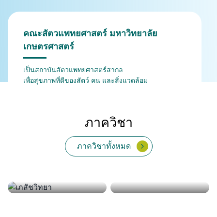
คณะสัตวแพทยศาสตร์ มหาวิทยาลัย
เกษตรศาสตร์
เป็นสถาบันสัตวแพทยศาสตร์สากล
เพื่อสุขภาพที่ดีของสัตว์ คน และสิ่งแวดล้อม
ภาควิชา
ภาควิชาทั้งหมด
กายวิภาคศาสตร์
สรีรวิทยา
จุลชีววิทยาและวิทยา
เวชศาสตร์คลินิกสัตว์ใหญ่
เวชศาสตร์และทรัพยากร
เภสัชวิทยา
สัตวแพทยสาธารณสุข
พยาธิวิทยา
ปรสิตวิทยา
ภูมิคุ้มกัน
เวชศาสตร์คลินิกสัตว์เลี้ยง
และสัตว์ป่า
การผลิตสัตว์
ศาสตร์