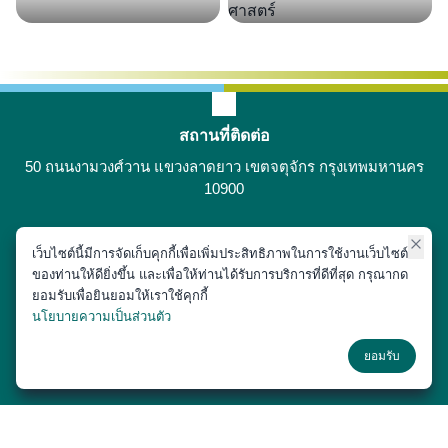
สถานที่ติดต่อ
50 ถนนงามวงศ์วาน แขวงลาดยาว เขตจตุจักร กรุงเทพมหานคร
10900
เว็บไซต์นี้มีการจัดเก็บคุกกี้เพื่อเพิ่มประสิทธิภาพในการใช้งานเว็บไซต์
ติดต่อได้ที่
ของท่านให้ดียิ่งขึ้น และเพื่อให้ท่านได้รับการบริการที่ดีที่สุด กรุณากด
02-797-1900
ยอมรับเพื่อยินยอมให้เราใช้คุกกี้
นโยบายความเป็นส่วนตัว
ช่องทางโซเชียล
ยอมรับ
Copyright © 2018 หน่วยประชาสัมพันธ์ สำนักงานเลขานุการ คณะสัตว
แพทยศาสตร์ มหาวิทยาลัยเกษตรศาสตร์