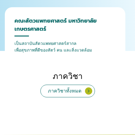
คณะสัตวแพทยศาสตร์ มหาวิทยาลัย
เกษตรศาสตร์
เป็นสถาบันสัตวแพทยศาสตร์สากล
เพื่อสุขภาพที่ดีของสัตว์ คน และสิ่งแวดล้อม
ภาควิชา
ภาควิชาทั้งหมด
จุลชีววิทยาและวิทยา
กายวิภาคศาสตร์
เวชศาสตร์คลินิกสัตว์ใหญ่
สรีรวิทยา
เวชศาสตร์และทรัพยากร
เภสัชวิทยา
สัตวแพทยสาธารณสุข
พยาธิวิทยา
ปรสิตวิทยา
ภูมิคุ้มกัน
เวชศาสตร์คลินิกสัตว์เลี้ยง
และสัตว์ป่า
การผลิตสัตว์
ศาสตร์