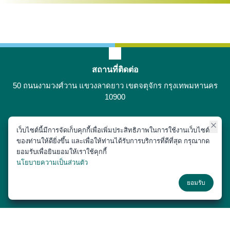
สถานที่ติดต่อ
50 ถนนงามวงศ์วาน แขวงลาดยาว เขตจตุจักร กรุงเทพมหานคร
10900
เว็บไซต์นี้มีการจัดเก็บคุกกี้เพื่อเพิ่มประสิทธิภาพในการใช้งานเว็บไซต์
ติดต่อได้ที่
ของท่านให้ดียิ่งขึ้น และเพื่อให้ท่านได้รับการบริการที่ดีที่สุด กรุณากด
02-797-1900
ยอมรับเพื่อยินยอมให้เราใช้คุกกี้
นโยบายความเป็นส่วนตัว
ช่องทางโซเชียล
ยอมรับ
Copyright © 2018 หน่วยประชาสัมพันธ์ สำนักงานเลขานุการ คณะสัตว
แพทยศาสตร์ มหาวิทยาลัยเกษตรศาสตร์