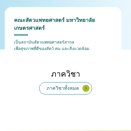
คณะสัตวแพทยศาสตร์ มหาวิทยาลัย
เกษตรศาสตร์
เป็นสถาบันสัตวแพทยศาสตร์สากล
เพื่อสุขภาพที่ดีของสัตว์ คน และสิ่งแวดล้อม
ภาควิชา
ภาควิชาทั้งหมด
จุลชีววิทยาและวิทยา
กายวิภาคศาสตร์
เวชศาสตร์คลินิกสัตว์ใหญ่
สรีรวิทยา
เวชศาสตร์และทรัพยากร
เภสัชวิทยา
สัตวแพทยสาธารณสุข
พยาธิวิทยา
ปรสิตวิทยา
ภูมิคุ้มกัน
เวชศาสตร์คลินิกสัตว์เลี้ยง
และสัตว์ป่า
การผลิตสัตว์
ศาสตร์