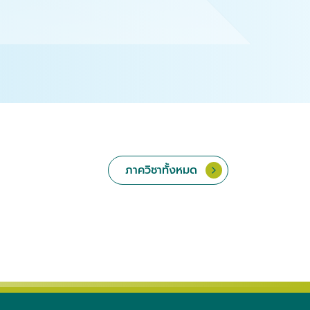
ภาควิชาทั้งหมด
เวชศาสตร์คลินิกสัตว์ใหญ่และ
พยาธิวิทยา
้ยง
สัตว์ป่า