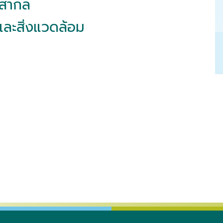
์สากล
 และสิ่งแวดล้อม
สรีรวิทยา
เภสัชวิทยา
ชีววิทยาและวิทยาภูมิคุ้มกัน
เวชศาสตร์คลินิกสัตว์เลี
ตวแพทยสาธารณสุขศาสตร์