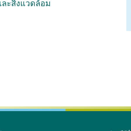
 และสิ่งแวดล้อม
จุลชีววิทยาและวิทยา
สรีรวิทยา
เภสัชวิทยา
ภูมิคุ้มกัน
เวชศาสตร์คลินิกสัตว์เลี
วแพทยสาธารณสุขศาสตร์