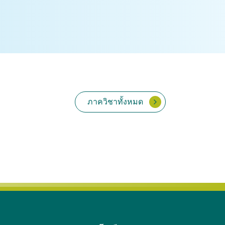
ภาควิชาทั้งหมด
เวชศาสตร์คลินิกสัตว์ใหญ่
พยาธิวิทยา
้ยง
และสัตว์ป่า