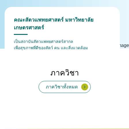
คณะสัตวแพทยศาสตร์ มหาวิทยาลัย
เกษตรศาสตร์
เป็นสถาบันสัตวแพทยศาสตร์สากล
เพื่อสุขภาพที่ดีของสัตว์ คน และสิ่งแวดล้อม
ภาควิชา
ภาควิชาทั้งหมด
จุลชีววิทยาและวิทยา
กายวิภาคศาสตร์
เวชศาสตร์คลินิกสัตว์ใหญ่
สรีรวิทยา
เวชศาสตร์และทรัพยากร
เภสัชวิทยา
สัตวแพทยสาธารณสุข
พยาธิวิทยา
ปรสิตวิทยา
ภูมิคุ้มกัน
เวชศาสตร์คลินิกสัตว์เลี้ยง
และสัตว์ป่า
การผลิตสัตว์
ศาสตร์