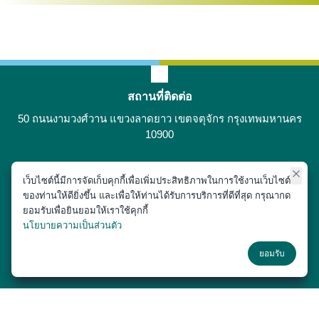
สถานที่ติดต่อ
50 ถนนงามวงศ์วาน แขวงลาดยาว เขตจตุจักร กรุงเทพมหานคร
10900
เว็บไซต์นี้มีการจัดเก็บคุกกี้เพื่อเพิ่มประสิทธิภาพในการใช้งานเว็บไซต์
ติดต่อได้ที่
ของท่านให้ดียิ่งขึ้น และเพื่อให้ท่านได้รับการบริการที่ดีที่สุด กรุณากด
02-797-1900
ยอมรับเพื่อยินยอมให้เราใช้คุกกี้
นโยบายความเป็นส่วนตัว
ช่องทางโซเชียล
ยอมรับ
Copyright © 2018 หน่วยประชาสัมพันธ์ สำนักงานเลขานุการ คณะสัตว
แพทยศาสตร์ มหาวิทยาลัยเกษตรศาสตร์