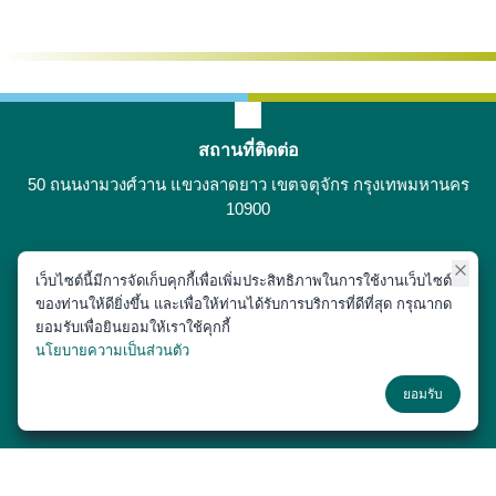
สถานที่ติดต่อ
50 ถนนงามวงศ์วาน แขวงลาดยาว เขตจตุจักร กรุงเทพมหานคร
10900
เว็บไซต์นี้มีการจัดเก็บคุกกี้เพื่อเพิ่มประสิทธิภาพในการใช้งานเว็บไซต์
ติดต่อได้ที่
ของท่านให้ดียิ่งขึ้น และเพื่อให้ท่านได้รับการบริการที่ดีที่สุด กรุณากด
02-797-1900
ยอมรับเพื่อยินยอมให้เราใช้คุกกี้
นโยบายความเป็นส่วนตัว
ช่องทางโซเชียล
ยอมรับ
Copyright © 2018 หน่วยประชาสัมพันธ์ สำนักงานเลขานุการ คณะสัตว
แพทยศาสตร์ มหาวิทยาลัยเกษตรศาสตร์