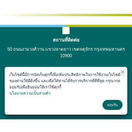
สถานที่ติดต่อ
50 ถนนงามวงศ์วาน แขวงลาดยาว เขตจตุจักร กรุงเทพมหานคร
10900
เว็บไซต์นี้มีการจัดเก็บคุกกี้เพื่อเพิ่มประสิทธิภาพในการใช้งานเว็บไซต์
ติดต่อได้ที่
ของท่านให้ดียิ่งขึ้น และเพื่อให้ท่านได้รับการบริการที่ดีที่สุด กรุณากด
02-797-1900
ยอมรับเพื่อยินยอมให้เราใช้คุกกี้
นโยบายความเป็นส่วนตัว
ช่องทางโซเชียล
ยอมรับ
Copyright © 2018 หน่วยประชาสัมพันธ์ สำนักงานเลขานุการ คณะสัตว
แพทยศาสตร์ มหาวิทยาลัยเกษตรศาสตร์