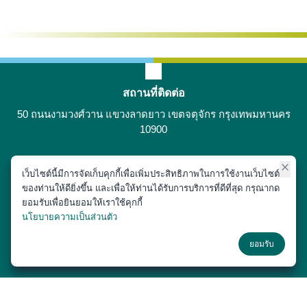
สถานที่ติดต่อ
50 ถนนงามวงศ์วาน แขวงลาดยาว เขตจตุจักร กรุงเทพมหานคร
10900
เว็บไซต์นี้มีการจัดเก็บคุกกี้เพื่อเพิ่มประสิทธิภาพในการใช้งานเว็บไซต์
ติดต่อได้ที่
ของท่านให้ดียิ่งขึ้น และเพื่อให้ท่านได้รับการบริการที่ดีที่สุด กรุณากด
02-797-1900
ยอมรับเพื่อยินยอมให้เราใช้คุกกี้
นโยบายความเป็นส่วนตัว
ช่องทางโซเชียล
ยอมรับ
Copyright © 2018 หน่วยประชาสัมพันธ์ สำนักงานเลขานุการ คณะสัตว
แพทยศาสตร์ มหาวิทยาลัยเกษตรศาสตร์