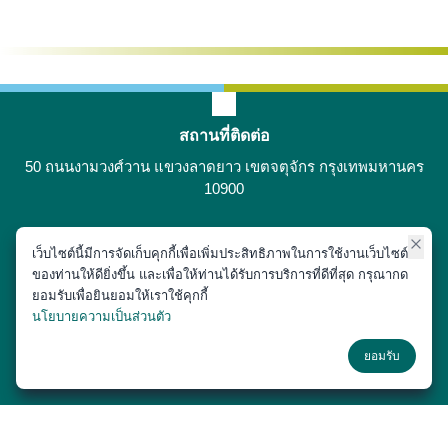
สถานที่ติดต่อ
50 ถนนงามวงศ์วาน แขวงลาดยาว เขตจตุจักร กรุงเทพมหานคร
10900
เว็บไซต์นี้มีการจัดเก็บคุกกี้เพื่อเพิ่มประสิทธิภาพในการใช้งานเว็บไซต์
ติดต่อได้ที่
ของท่านให้ดียิ่งขึ้น และเพื่อให้ท่านได้รับการบริการที่ดีที่สุด กรุณากด
02-797-1900
ยอมรับเพื่อยินยอมให้เราใช้คุกกี้
นโยบายความเป็นส่วนตัว
ช่องทางโซเชียล
ยอมรับ
Copyright © 2018 หน่วยประชาสัมพันธ์ สำนักงานเลขานุการ คณะสัตว
แพทยศาสตร์ มหาวิทยาลัยเกษตรศาสตร์