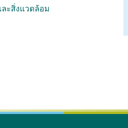
 และสิ่งแวดล้อม
จุลชีววิทยาและวิทยา
สรีรวิทยา
เภสัชวิทยา
ภูมิคุ้มกัน
เวชศาสตร์คลินิกสัตว์เลี
วแพทยสาธารณสุขศาสตร์