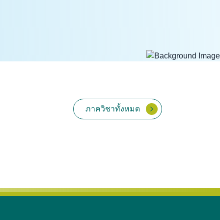
ภาควิชาทั้งหมด
เวชศาสตร์คลินิกสัตว์ใหญ่
พยาธิวิทยา
้ยง
และสัตว์ป่า